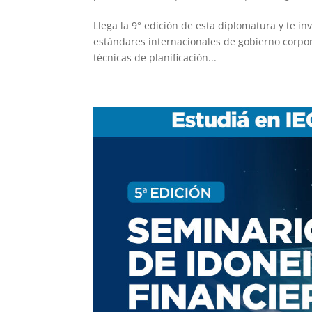
Llega la 9° edición de esta diplomatura y te i
estándares internacionales de gobierno corpor
técnicas de planificación...