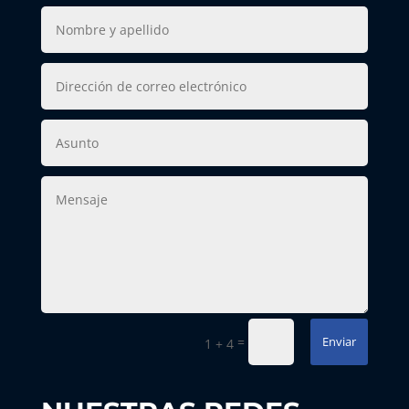
=
Enviar
1 + 4